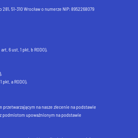
o 281, 51-310 Wrocław o numerze NIP: 8952268079
t. 6 ust. 1 pkt. b RODO),
),
1 pkt. a RODO),
przetwarzającym na nasze zlecenie na podstawie
az podmiotom upoważnionym na podstawie