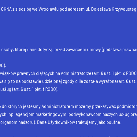
 OKNA z siedzibą we Wrocławiu pod adresem ul. Bolesława Krzywousteg
 osoby, której dane dotyczą, przed zawarciem umowy (podstawa prawna: ar
DO),
ązków prawnych ciążących na Administratorze (art. 6 ust. 1 pkt. c RODO
się to na podstawie udzielonej zgody o ile została wyrażona (art. 6 ust. 
ług (art. 6 ust. 1 pkt. f RODO).
 do których jesteśmy Administratorem możemy przekazywać podmiotom 
wych, np. agencjom marketingowym, podwykonawcom naszych usług or
 organom nadzoru). Dane Użytkowników traktujemy jako poufne.