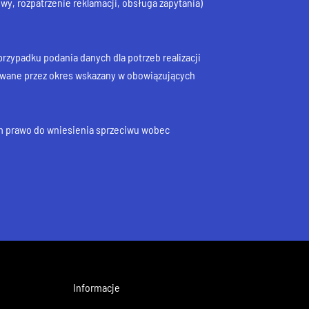
wy, rozpatrzenie reklamacji, obsługa zapytania)
rzypadku podania danych dla potrzeb realizacji
wane przez okres wskazany w obowiązujących
ym prawo do wniesienia sprzeciwu wobec
Informacje