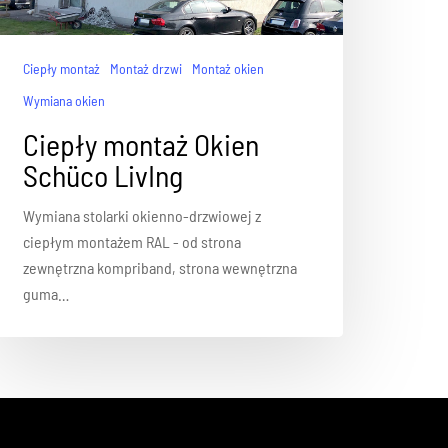
Ciepły montaż
Montaż drzwi
Montaż okien
Wymiana okien
Ciepły montaż Okien
Schüco LivIng
Wymiana stolarki okienno-drzwiowej z
ciepłym montażem RAL - od strona
zewnętrzna kompriband, strona wewnętrzna
guma…