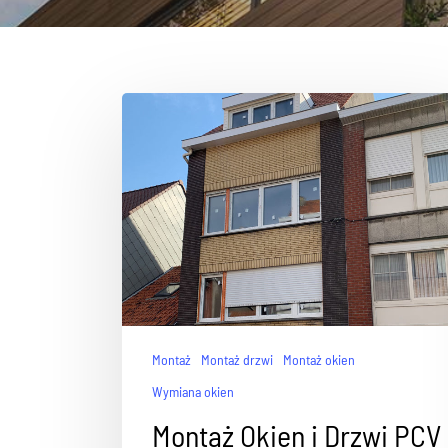
Montaż
Montaż drzwi
Montaż okien
Wymiana okien
Montaż Okien i Drzwi PCV