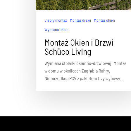
Ciepły montaż
Montaż drzwi
Montaż okien
Wymiana okien
Montaż Okien i Drzwi
Schüco LivIng
Wymiana stolarki okienno-drzwiowej. Montaż
w domu w okolicach Zagłębia Ruhry,
Niemcy.Okna PCV z pakietem trzyszybowy…