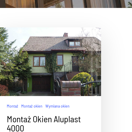
Montaż
Montaż okien
Wymiana okien
Montaż Okien Aluplast
4000