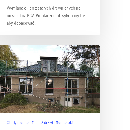
Wymiana okien z starych drewnianych na
nowe okna PCV. Pomiar został wykonany tak
aby dopasować…
Ciepły montaż
Montaż drzwi
Montaż okien