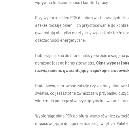
wpływ na funkcjonalność i komfort pracy.
Przy wyborze okien PCV do biura warto uwzględnić sz
a także rodzaje okien i ich przystosowanie do konk
gwarantują nie tylko estetyczny wygląd, ale także do
oszczędności energetyczne.
Dobierając okna do biura, należy zwrócić uwagę na pa
narażona jest na hałas z zewnątrz.
Okna wyposażone
rozwiązaniem, gwarantującym spokojne środowisk
Dodatkowo, sterowane żaluzje czy zasłony pionowe t
światła, co jest istotne zwłaszcza w przypadku dużyc
wietrzenia pomaga stworzyć optymalne warunki pra
Wybierając okna PCV do biura, warto również zwróci
dopasowując je do ogólnej aranżacji wnętrza. Palet