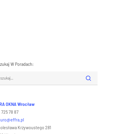
zukaj W Poradach:
RA OKNA Wrocław
1 725 78 87
iuro@effra.pl
 Bolesława Krzywoustego 281