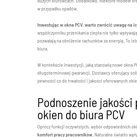
dużych biurowcach. Dodatkowo, niektóre modele ofe
w przypadku opadów.
Inwestując w okna PCV, warto zwrócić uwagę na i
współczynniku przenikania ciepła nie tylko wpływaj
pozwalają na obniżenie rachunków za energię. To is
biura.
W kontekście inwestycji, jaką stanowią nowe okna 
długoterminowej gwarancji. Dostawcy oferujący sol
pewności co do trwałości i jakości oferowanych okie
Podnoszenie jakości 
okien do biura PCV
Oprócz funkcji oczywistych, wybór odpowiednich o
komfort pracy pracowników
. Naturalne światło wp