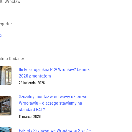
310 Wrocław
egorie:
a
atnio Dodane:
Ile kosztują okna PCV Wrocław? Cennik
2026 z montażem
24 kwietnia, 2026
Szczelny montaż warstwowy okien we
Wrocławiu – dlaczego stawiamy na
standard RAL?
11 marca, 2026
Pakiety Szybowe we Wrocławiu: 2 vs 3 –