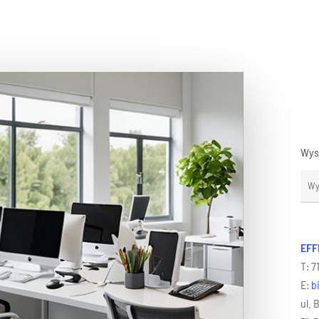
Wys
EFF
T: 7
E:
b
ul.