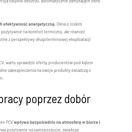
rują czujniki deszczu, automatycznie zamykające okno
ch efektywność energetyczną
. Okna o niskim
ą pozytywnie na komfort termiczny, ale również
totne z perspektywy długoterminowej eksploatacji
PCV, warto sprawdzić ofertę producentów pod kątem
idne zabezpieczenia na swoje produkty świadczą o
n.
pracy poprzez dobór
kien PCV
wpływa bezpośrednio na atmosferę w biurze i
ływa pozytywnie na samopoczucie, zwiększa