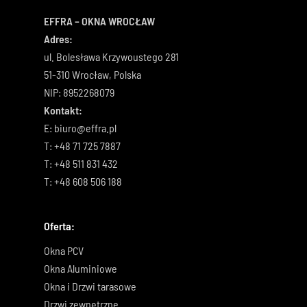
EFFRA – OKNA WROCŁAW
Adres:
ul. Bolesława Krzywoustego 281
51-310 Wrocław, Polska
NIP: 8952268079
Kontakt:
E:
biuro@effra.pl
T:
+48 71 725 7887
T:
+48 511 831 432
T:
+48 608 506 188
Oferta:
Okna PCV
Okna Aluminiowe
Okna i Drzwi tarasowe
Drzwi zewnętrzne