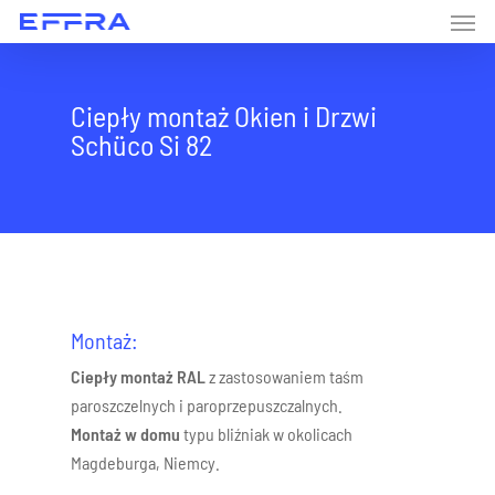
Ciepły montaż Okien i Drzwi
Schüco Si 82
Montaż:
Ciepły montaż RAL
z zastosowaniem taśm
paroszczelnych i paroprzepuszczalnych.
Montaż w domu
typu bliźniak w okolicach
Magdeburga, Niemcy.